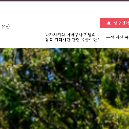
성당 견학
 유산
나가사키와 아마쿠사 지방의
구성 자산 
잠복 키리시탄 관련 유산이란?