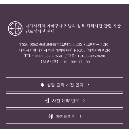
책임지지 않습니다.
제6조 (등록정보의 변경)
나가사키와 아마쿠사 지방의 잠복 키리시탄 관련 유산
1.등록이용자는 그 등록 정보 내용에 변경이 발생한 경우,
인포메이션 센터
시스템에 빠른 수정을 실시하도록 합니다.
2.이전 항목의 수정이 이루어지지 않은 것에 의해 발생한
〒850-0862 長崎県長崎市出島町1-1-205（出島ワーフ2F）
손해 등에 대하여 당 센터는 그 책임을 일절 지지 않습니
나가사키현 나가사키시 데지마마치 1-1-205 (데지마워프2F)
다.
TEL：+81-95-823-7650 / FAX：+81-95-895-9690
3.등록이용자는 제 1항의 수정을 게을리 한 것에 의해 센
【업무시간】 10：00～17：00
터로부터 통지가 미도착 하였다 하더라도, 통상 도달해야
하는 때에 해당 통지가 도착했다고 인정함을 사전에 이의
없이 승낙합니다.
성당 견학 사전 연락
제7조 (이용 정지 조치 등)
사전 예약 번호
1.센터는 이용자가 이 약관에 있어서의 준수 사항을 위반
한 경우, 그 밖에 센터가 시스템 운영상 부적당하다고 판
마이페이지
단한 경우에는 접수 완료된 해당 이용자로부터의 사전 예
약 내용을 취소, 해당 이용자의 시스템 이용 정지를 실시