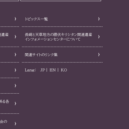
合その他センターがシステムの運営上不適当と判断
消し、当該利用者のシステムの利用停止を行うこ
トピックス一覧
た場合その他センターがシステムの運営上不適当
連遺産
長崎と天草地方の潜伏キリシタン関連遺産
インフォメーションセンターについて
内容を取り消し、または登録情報を削除すること
とができるものとします。
関連サイトのリンク集
Lang：
JP
EN
KO
月前から2日前までとします。
速やかにシステムにより変更入力を行うものとし
係る各
会の
メールその他センターが適当と認める方法により行