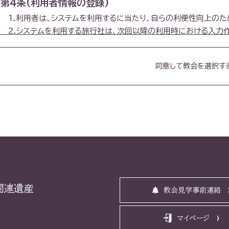
第4条(利用者情報の登録)
1.利用者は、システムを利用するに当たり、自らの利便性向上のた
2.システムを利用する旅行社は、次回以降の利用時における入力
第5条(ログインID・パスワードの管理等)
同意して教会を選択す
1.登録利用者は、自己のログインID及びパスワードの使用・管理
2.センターは、登録利用者のログインID及びパスワードが他者
接又は間接の損害、責任、負担及び損失等(以下「損害等」といいま
問わず、一切の責任を負いません。
第6条(登録情報の変更)
1.登録利用者は、その登録情報の内容に変更が生じた場合、シス
2.前項の修正が行われなかったことにより生じた損害等について
す。
関連遺産
教会見学事前連絡
3.登録利用者は、第1項の修正を怠ったことにより、センターから
きときに当該通知が到達したとみなされることを、あらかじめ異議
マイページ