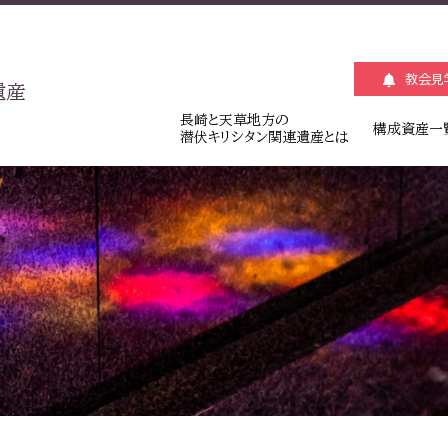
教会見
遺産
長崎と天草地方の
構成資産一
潜伏キリシタン関連遺産とは