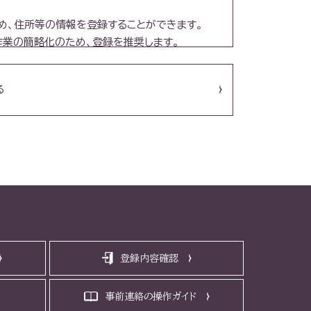
め、住所等の情報を登録することができます。
作業の簡略化のため、登録を推奨します。
る
について一切の責任を負うものとします。
に使用されたことにより当該登録利用者が被った直
す。)について、当該登録利用者の過失の有無を
テムにおいて速やかに修正を行うものとします。
、センターはその責任を一切負わないものとしま
登録内容確認
の通知が不到達となったとしても、通常到達すべ
なく承諾するものとします。
事前連絡の操作ガイド