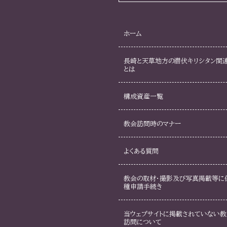
第7条(利用停止の措置等)
1.センターは、利用者がこの規約における遵守事項に違反した場
した場合には、受付済みの当該利用者からの事前連絡内容を取り
ホーム
とができるものとします。
2.センターは、登録利用者がこの規約における遵守事項に違反し
長崎と天草地方の潜伏キリシタン関
とは
と判断した場合には、受付済みの当該登録利用者からの事前連絡
ができるとともに、当該登録利用者のシステムの利用停止を行うこ
構成資産一覧
第8条(受付期間)
教会訪問時のマナー
システムによる見学の事前連絡を受け付ける期間は、見学日の6か
よくある質問
第9条(見学希望日時等の変更)
見学希望日時等に変更が生じる場合には、事前連絡を行った者は
教会の取材・撮影及び写真掲載等に
ます。
種申請手続き
第10条(センターからの通知)
当ウェブサイトに掲載されていない教
訪問について
1.センターからの通知は、原則としてシステム上の掲示又は電子