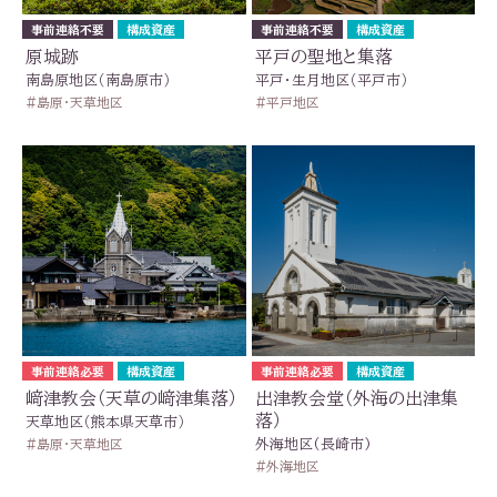
事前連絡不要
構成資産
事前連絡不要
構成資産
原城跡
平戸の聖地と集落
南島原地区（南島原市）
平戸・生月地区（平戸市）
島原・天草地区
平戸地区
事前連絡必要
構成資産
事前連絡必要
構成資産
﨑津教会（天草の﨑津集落）
出津教会堂（外海の出津集
落）
天草地区（熊本県天草市）
島原・天草地区
外海地区(長崎市)
外海地区