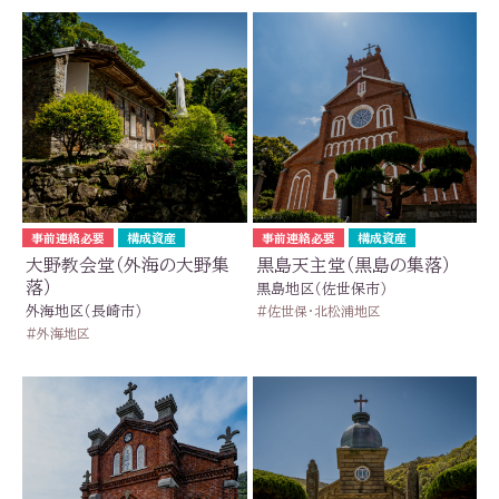
事前連絡必要
構成資産
事前連絡必要
構成資産
大野教会堂（外海の大野集
黒島天主堂（黒島の集落）
落）
黒島地区（佐世保市）
外海地区（長崎市）
佐世保・北松浦地区
外海地区