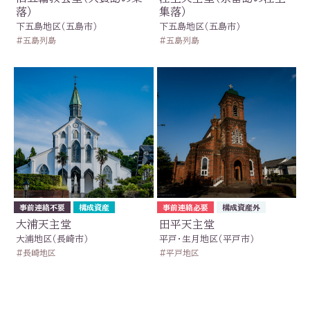
落）
集落）
下五島地区（五島市）
下五島地区（五島市）
五島列島
五島列島
事前連絡不要
構成資産
事前連絡必要
構成資産外
大浦天主堂
田平天主堂
大浦地区（長崎市）
平戸・生月地区（平戸市）
長崎地区
平戸地区