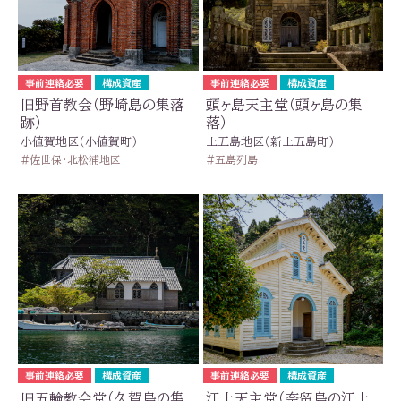
事前連絡必要
構成資産
事前連絡必要
構成資産
旧野首教会（野崎島の集落
頭ヶ島天主堂（頭ヶ島の集
跡）
落）
小値賀地区（小値賀町）
上五島地区（新上五島町）
佐世保・北松浦地区
五島列島
事前連絡必要
構成資産
事前連絡必要
構成資産
旧五輪教会堂（久賀島の集
江上天主堂（奈留島の江上